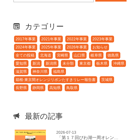
カテゴリー
2017年事業
2021年事業
2022年事業
2023年事業
2024年事業
2025年事業
2026年事業
お知らせ
全ての投稿
北海道
宮崎県
山口県
岐阜県
徳島県
愛知県
新潟
新潟県
未分類
東京都
栃木県
沖縄県
滋賀県
神奈川県
福島県
箱根-東京間オレンジリボンたすきリレー報告書
茨城県
長野県
静岡県
高知県
鳥取県
最新の記事
2026-07-13
「第１７回びわ湖一周オレンジリボンたすきリレー」開催決定！