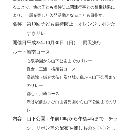
ることで、他の子ども虐待防止関連行事との相乗効果に
より、一層充実した啓発活動となることも目指す。
名称
第10回子ども虐待防止 オレンジリボンた
すきリレー
開催日
平成28年10月30日（日） 雨天決行
ルート
湘南コース
心泉学園から山下公園までのリレー
鎌倉・三浦・横須賀コース
高徳院（鎌倉大仏）及び城ケ島から山下公園まで
のリレー
都心・川崎コース
渋谷駅前および白山愛児園から山下公園までのリ
レー
内容
山下公園：午前10時から午後4時まで、チラ
シ、リボン等の配布や催しものを中心とし