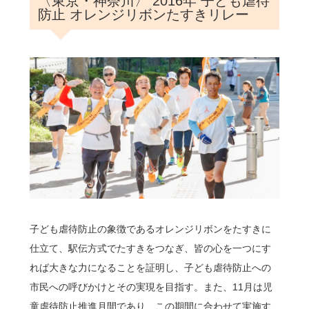
〈東京・神奈川〉 2016年 子ども虐待
防止 オレンジリボンたすきリレー
子ども虐待防止の象徴であるオレンジリボンをたすきに
仕立て、駅伝方式でたすきをつなぎ、皆の心を一つにす
れば大きな力になることを証明し、子ども虐待防止への
市民への呼びかけとその実現を目指す。
また、11月は児
童虐待防止推進月間であり、この期間に合わせて実施す