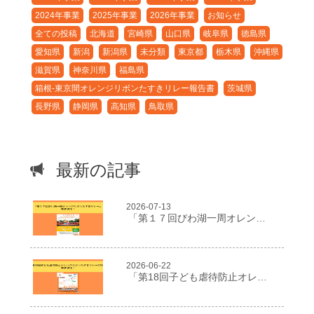
2024年事業
2025年事業
2026年事業
お知らせ
全ての投稿
北海道
宮崎県
山口県
岐阜県
徳島県
愛知県
新潟
新潟県
未分類
東京都
栃木県
沖縄県
滋賀県
神奈川県
福島県
箱根-東京間オレンジリボンたすきリレー報告書
茨城県
長野県
静岡県
高知県
鳥取県
最新の記事
2026-07-13
「第１７回びわ湖一周オレンジリボンたすきリレー」開催決定！
2026-06-22
「第18回子ども虐待防止オレンジリボンたすきリレー2026」開催決定！