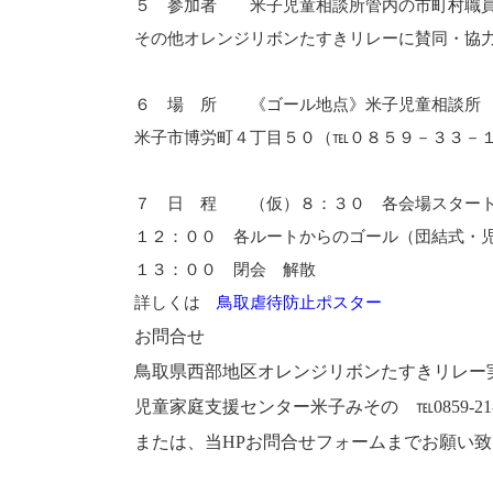
５ 参加者 米子児童相談所管内の市町村職員
その他オレンジリボンたすきリレーに賛同・協
６ 場 所 《ゴール地点》米子児童相談所
米子市博労町４丁目５０（℡０８５９－３３－
７ 日 程 （仮）８：３０ 各会場スタート
１２：００ 各ルートからのゴール（団結式・
１３：００ 閉会 解散
詳しくは
鳥取虐待防止ポスター
お問合せ

鳥取県西部地区オレンジリボンたすきリレー実
児童家庭支援センター米子みその　℡0859-21-50
または、当HPお問合せフォームまでお願い