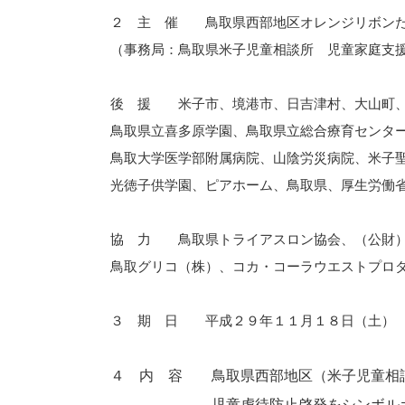
２ 主 催 鳥取県西部地区オレンジリボンた
（事務局：鳥取県米子児童相談所 児童家庭支
後 援 米子市、境港市、日吉津村、大山町、
鳥取県立喜多原学園、鳥取県立総合療育センタ
鳥取大学医学部附属病院、山陰労災病院、米子
光徳子供学園、ピアホーム、鳥取県、厚生労働
協 力 鳥取県トライアスロン協会、（公財）
鳥取グリコ（株）、コカ・コーラウエストプロ
３ 期 日 平成２９年１１月１８日（土）
４　内　容　　鳥取県西部地区（米子児童相
　　　　　　　児童虐待防止啓発をシンボル