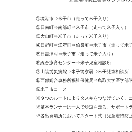
①境港市⇒米子市（走って米子入り）
②日南町⇒南部町⇒米子市（走って米子入り）
③大山町⇒米子市（走って米子入り）
④日野町⇒江府町⇒伯耆町⇒米子市（走って米
⑤日吉津村⇒米子市（走って米子入り）
⑥総合療育センター⇒米子児童相談所
⑦山陰労災病院⇒米子警察署⇒米子児童相談所
⑧西部総合事務所福祉保健局⇒鳥取大学医学部
⑨米子市コース
※９つのルートによりタスキをつなげていく。
※基本ランナーは一人で歩道を走る。サポート
※各出発場所においてスタート式（児童虐待防