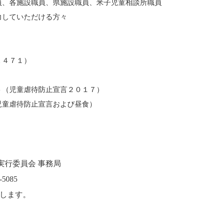
、各施設職員、県施設職員、米子児童相談所職員
力していただける方々
１４７１）
（児童虐待防止宣言２０１７）
児童虐待防止宣言および昼食）
行委員会 事務局　

85

致します。