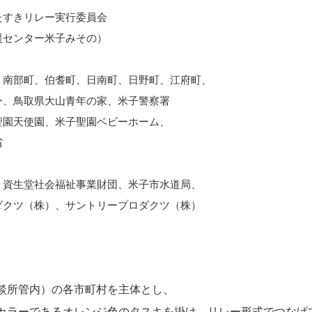
すきリレー実行委員会
援センター米子みその）
南部町、伯耆町、日南町、日野町、江府町、
ー、鳥取県大山青年の家、米子警察署
聖園天使園、米子聖園ベビーホーム、
省
資生堂社会福祉事業財団、米子市水道局、
ダクツ（株）、サントリープロダクツ（株）
談所管内）の各市町村を主体とし、

カラーであるオレンジ色のタスキを掛け、リレー形式でつなげて