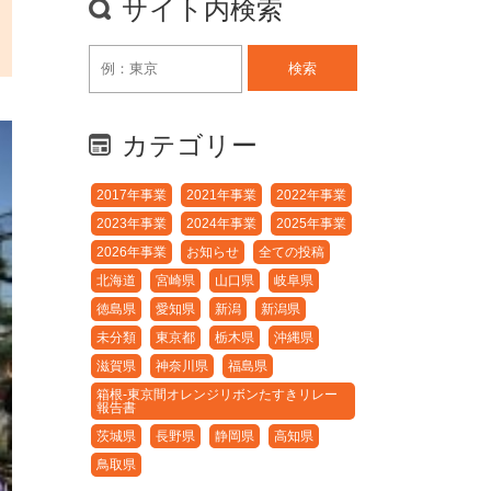
サイト内検索
検索
カテゴリー
2017年事業
2021年事業
2022年事業
2023年事業
2024年事業
2025年事業
2026年事業
お知らせ
全ての投稿
北海道
宮崎県
山口県
岐阜県
徳島県
愛知県
新潟
新潟県
未分類
東京都
栃木県
沖縄県
滋賀県
神奈川県
福島県
箱根-東京間オレンジリボンたすきリレー
報告書
茨城県
長野県
静岡県
高知県
鳥取県