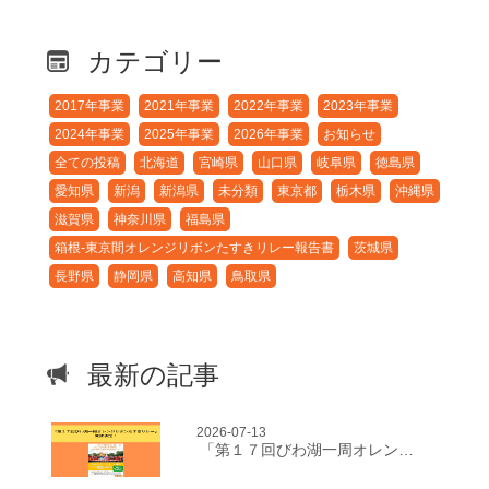
カテゴリー
2017年事業
2021年事業
2022年事業
2023年事業
2024年事業
2025年事業
2026年事業
お知らせ
全ての投稿
北海道
宮崎県
山口県
岐阜県
徳島県
愛知県
新潟
新潟県
未分類
東京都
栃木県
沖縄県
滋賀県
神奈川県
福島県
箱根-東京間オレンジリボンたすきリレー報告書
茨城県
長野県
静岡県
高知県
鳥取県
最新の記事
2026-07-13
「第１７回びわ湖一周オレンジリボンたすきリレー」開催決定！