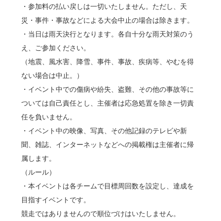
・参加料の払い戻しは一切いたしません。ただし、天
災・事件・事故などによる大会中止の場合は除きます。
・当日は雨天決行となります。各自十分な雨天対策のう
え、ご参加ください。
（地震、風水害、降雪、事件、事故、疾病等、やむを得
ない場合は中止。）
・イベント中での傷病や紛失、盗難、その他の事故等に
ついては自己責任とし、主催者は応急処置を除き一切責
任を負いません。
・イベント中の映像、写真、その他記録のテレビや新
聞、雑誌、インターネットなどへの掲載権は主催者に帰
属します。
（ルール）
・本イベントは各チームで目標周回数を設定し、達成を
目指すイベントです。
競走ではありませんので順位づけはいたしません。