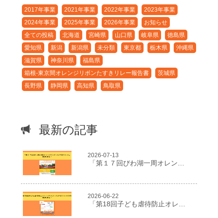
2017年事業
2021年事業
2022年事業
2023年事業
2024年事業
2025年事業
2026年事業
お知らせ
全ての投稿
北海道
宮崎県
山口県
岐阜県
徳島県
愛知県
新潟
新潟県
未分類
東京都
栃木県
沖縄県
滋賀県
神奈川県
福島県
箱根-東京間オレンジリボンたすきリレー報告書
茨城県
長野県
静岡県
高知県
鳥取県
最新の記事
2026-07-13
「第１７回びわ湖一周オレンジリボンたすきリレー」開催決定！
2026-06-22
「第18回子ども虐待防止オレンジリボンたすきリレー2026」開催決定！