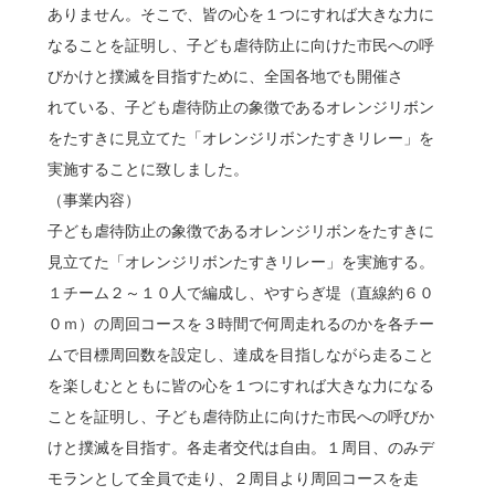
ありません。そこで、皆の心を１つにすれば大きな力に
なることを証明し、子ども虐待防止に向けた市民への呼
びかけと撲滅を目指すために、全国各地でも開催さ
れている、子ども虐待防止の象徴であるオレンジリボン
をたすきに見立てた「オレンジリボンたすきリレー」を
実施することに致しました。
（事業内容）
子ども虐待防止の象徴であるオレンジリボンをたすきに
見立てた「オレンジリボンたすきリレー」を実施する。
１チーム２～１０人で編成し、やすらぎ堤（直線約６０
０ｍ）の周回コースを３時間で何周走れるのかを各チー
ムで目標周回数を設定し、達成を目指しながら走ること
を楽しむとともに皆の心を１つにすれば大きな力になる
ことを証明し、子ども虐待防止に向けた市民への呼びか
けと撲滅を目指す。各走者交代は自由。１周目、のみデ
モランとして全員で走り、２周目より周回コースを走