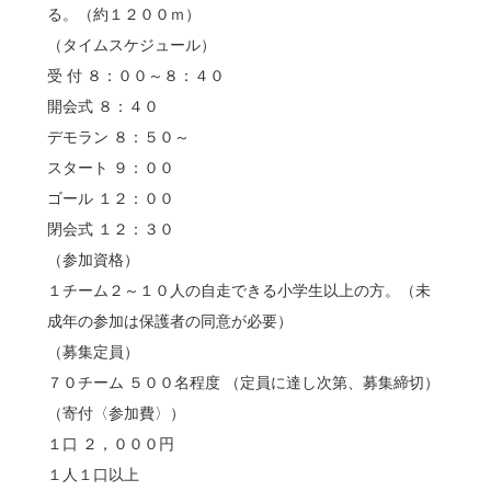
る。（約１２００ｍ）
（タイムスケジュール）
受 付 ８：００～８：４０
開会式 ８：４０
デモラン ８：５０～
スタート ９：００
ゴール １２：００
閉会式 １２：３０
（参加資格）
１チーム２～１０人の自走できる小学生以上の方。（未
成年の参加は保護者の同意が必要）
（募集定員）
７０チーム ５００名程度 （定員に達し次第、募集締切）
（寄付〈参加費〉）
１口 ２，０００円
１人１口以上