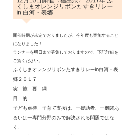
12月10日開催〈福島県〉 2017年 ふ
くしまオレンジリボンたすきリレー
in 白河・表郷
開催時期が未定でおりましたが、今年度も実施すること
になりました！
ランナーを明日まで募集しておりますので、下記詳細を
ご覧ください。
ふくしまオレンジリボンたすきリレーin白河・表
郷２０１７
実 施 要 綱
目 的
子ども虐待、子育て支援は、一援助者、一機関あ
るいは一専門分野のみで解決される問題ではな
く、