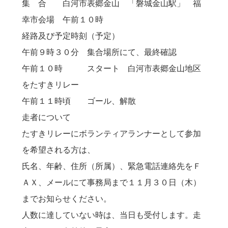
集 合 白河市表郷金山 「磐城金山駅」 福
幸市会場 午前１０時
経路及び予定時刻（予定）
午前９時３０分 集合場所にて、最終確認
午前１０時 スタート 白河市表郷金山地区
をたすきリレー
午前１１時頃 ゴール、解散
走者について
たすきリレーにボランティアランナーとして参加
を希望される方は、
氏名、年齢、住所（所属）、緊急電話連絡先をＦ
ＡＸ、メールにて事務局まで
１１月３０日（木）
までお知らせください。
人数に達していない時は、当日も受付します。走