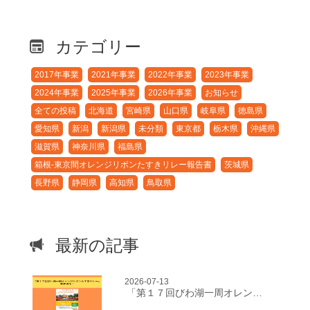
カテゴリー
2017年事業
2021年事業
2022年事業
2023年事業
2024年事業
2025年事業
2026年事業
お知らせ
全ての投稿
北海道
宮崎県
山口県
岐阜県
徳島県
愛知県
新潟
新潟県
未分類
東京都
栃木県
沖縄県
滋賀県
神奈川県
福島県
箱根-東京間オレンジリボンたすきリレー報告書
茨城県
長野県
静岡県
高知県
鳥取県
最新の記事
2026-07-13
「第１７回びわ湖一周オレンジリボンたすきリレー」開催決定！