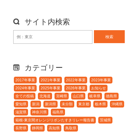
サイト内検索
検索
カテゴリー
2017年事業
2021年事業
2022年事業
2023年事業
2024年事業
2025年事業
2026年事業
お知らせ
全ての投稿
北海道
宮崎県
山口県
岐阜県
徳島県
愛知県
新潟
新潟県
未分類
東京都
栃木県
沖縄県
滋賀県
神奈川県
福島県
箱根-東京間オレンジリボンたすきリレー報告書
茨城県
長野県
静岡県
高知県
鳥取県