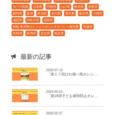
2024年事業
2025年事業
2026年事業
お知らせ
全ての投稿
北海道
宮崎県
山口県
岐阜県
徳島県
愛知県
新潟
新潟県
未分類
東京都
栃木県
沖縄県
滋賀県
神奈川県
福島県
箱根-東京間オレンジリボンたすきリレー報告書
茨城県
長野県
静岡県
高知県
鳥取県
最新の記事
2026-07-13
「第１７回びわ湖一周オレンジリボンたすきリレー」開催決定！
2026-06-22
「第18回子ども虐待防止オレンジリボンたすきリレー2026」開催決定！
2026-05-27