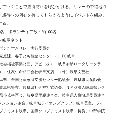
していくことで虐待防止を呼びかける。リレーの中継地点
も虐待への関心を持ってもらえるようにイベントを組み、
する。
0名 ボランティア数：約100名
ン岐阜ネット
ボンたすきリレー実行委員会
家庭課、各子ども相談センター）、FC岐阜
社会福祉事業財団、アピ（株）、岐阜加納ロータリークラ
）、住友生命相互会社岐阜支店、（株）岐阜文芸社
阜県、全国児童家庭支援センター協議会、岐阜県助産師会、
岐阜県警察、岐阜県社会福祉協議会、ＮＰＯ法人岐阜県レク
県小児科医会、岐阜県里親連合会、岐阜県人権擁護委員連合
ンベンション協会、岐阜城ライオンズクラブ、岐阜長良川ライ
プチミスト岐阜、国際ソロプチミスト岐阜－長良、中部学院