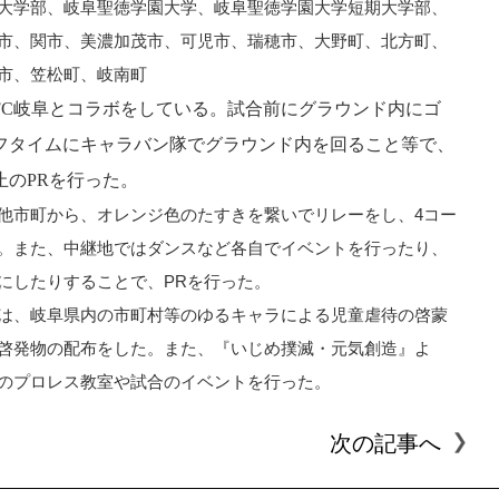
大学部、岐阜聖徳学園大学、岐阜聖徳学園大学短期大学部、
市、関市、美濃加茂市、可児市、瑞穂市、大野町、北方町、
市、笠松町、岐南町
FC岐阜とコラボをしている。試合前にグラウンド内にゴ
フタイムにキャラバン隊でグラウンド内を回ること等で、
止のPRを行った。
他市町から、オレンジ色のたすきを繋いでリレーをし、4コー
。また、中継地ではダンスなど各自でイベントを行ったり、
にしたりすることで、PRを行った。
は、岐阜県内の市町村等のゆるキャラによる児童虐待の啓蒙
啓発物の配布をした。また、『いじめ撲滅・元気創造』よ
のプロレス教室や試合のイベントを行った。
次の記事へ