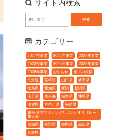
サイト内検索
検索
カテゴリー
2017年事業
2021年事業
2022年事業
2023年事業
2024年事業
2025年事業
2026年事業
お知らせ
全ての投稿
北海道
宮崎県
山口県
岐阜県
徳島県
愛知県
新潟
新潟県
未分類
東京都
栃木県
沖縄県
滋賀県
神奈川県
福島県
箱根-東京間オレンジリボンたすきリレー
報告書
茨城県
長野県
静岡県
高知県
鳥取県