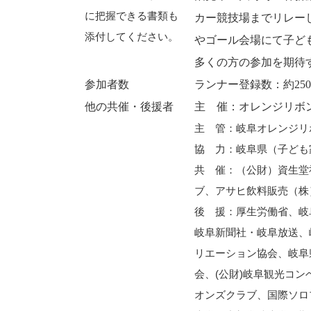
に把握できる書類も
カー競技場までリレー
添付してください。
やゴール会場にて子ど
多くの方の参加を期待
参加者数
ランナー登録数：約25
他の共催・後援者
主 催：オレンジリボ
主 管：岐阜オレンジリ
協 力：岐阜県（子ども
共 催：（公財）資生堂
ブ、アサヒ飲料販売（株
後 援：厚生労働省、岐
岐阜新聞社・岐阜放送、
リエーション協会、岐阜
会、(公財)岐阜観光コ
オンズクラブ、国際ソロ