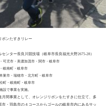
リボンたすきリレー
）
センター長良川競技場（岐阜市長良福光大野2675-28）
・可児市・美濃加茂市・関市・岐阜市
・岐南町・岐阜市
本巣市・瑞穂市・北方町・岐阜市
松町・岐南町・岐阜市
施設で事業を実施。
推進月間事業として、オレンジリボンをたすきに仕立て、多
原市・羽島市の４コースからゴールの岐阜市内にあるサッ