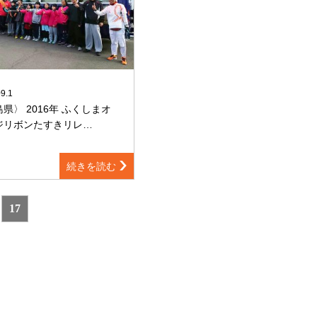
9.1
県〉 2016年 ふくしまオ
ジリボンたすきリレ…
続きを読む
17