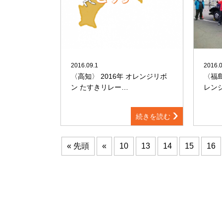
2016.09.1
2016.0
〈高知〉 2016年 オレンジリボ
〈福島
ン たすきリレー…
レン
続きを読む
« 先頭
«
10
13
14
15
16