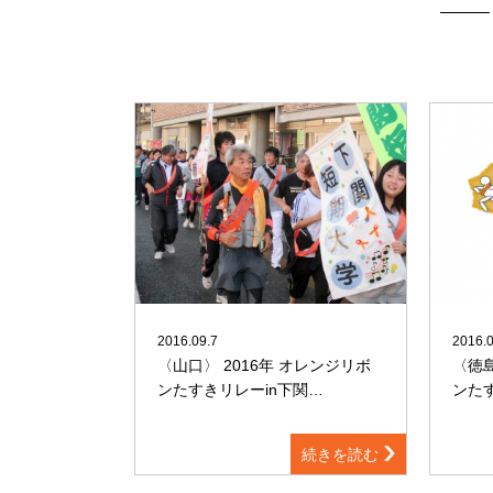
2016.09.7
2016.0
〈山口〉 2016年 オレンジリボ
〈徳島
ンたすきリレーin下関…
ンたす
続きを読む