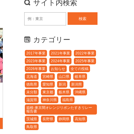
サイト内検索
検索
カテゴリー
2017年事業
2021年事業
2022年事業
2023年事業
2024年事業
2025年事業
2026年事業
お知らせ
全ての投稿
北海道
宮崎県
山口県
岐阜県
徳島県
愛知県
新潟
新潟県
未分類
東京都
栃木県
沖縄県
滋賀県
神奈川県
福島県
箱根-東京間オレンジリボンたすきリレー
報告書
茨城県
長野県
静岡県
高知県
鳥取県