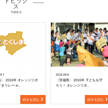
トピック
ス
TOPICS
9.7
2016.09.6
〉 2016年 オレンジリボ
〈茨城県〉 2016年 子どもを守
きリレー in…
ろう！ オレンジリボ…
続きを読む
続きを読む